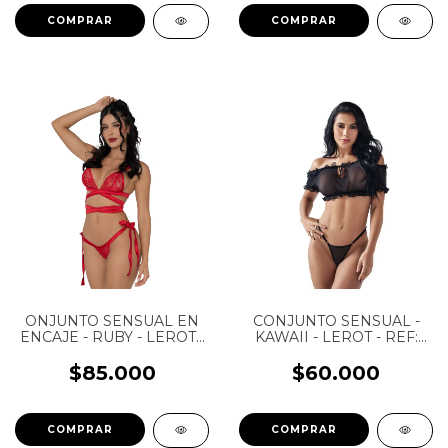
COMPRAR
COMPRAR
ONJUNTO SENSUAL EN
CONJUNTO SENSUAL -
ENCAJE - RUBY - LEROT -
KAWAII - LEROT - REF:
REF: 13202
11291
$85.000
$60.000
COMPRAR
COMPRAR