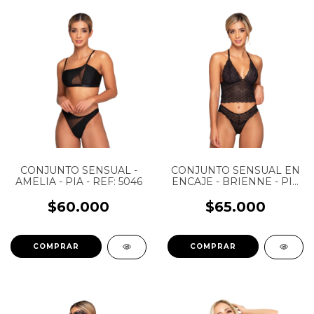
CONJUNTO SENSUAL -
CONJUNTO SENSUAL EN
AMELIA - PIA - REF: 5046
ENCAJE - BRIENNE - PIA
- REF: 3055
$60.000
$65.000
COMPRAR
COMPRAR